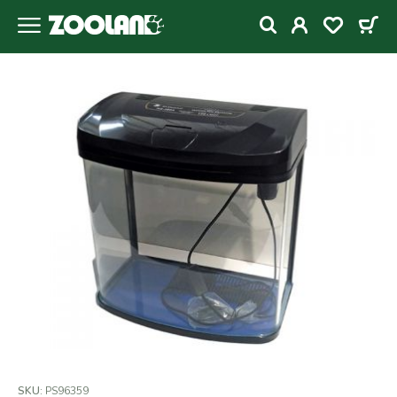
SKU:
PS96359