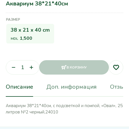
Аквариум 38*21*40см
РАЗМЕР
38 x 21 x 40 cm
1,500
MDL
В КОРЗИНУ
Описание
Доп. информация
Отзывы
Аквариум 38*21*40см, с подсветкой и помпой, «Овал», 25
литров №2 черный,24010