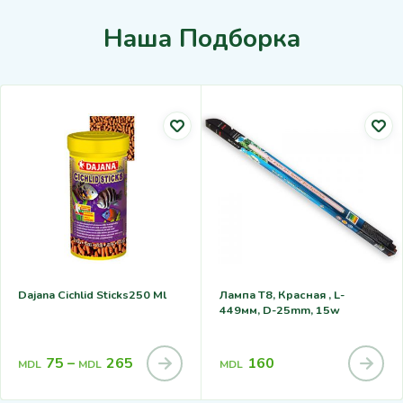
Наша Подборка
Dajana Cichlid Sticks250 Ml
Лампа T8, Красная , L-
449мм, D-25mm, 15w
75
–
265
160
MDL
MDL
MDL