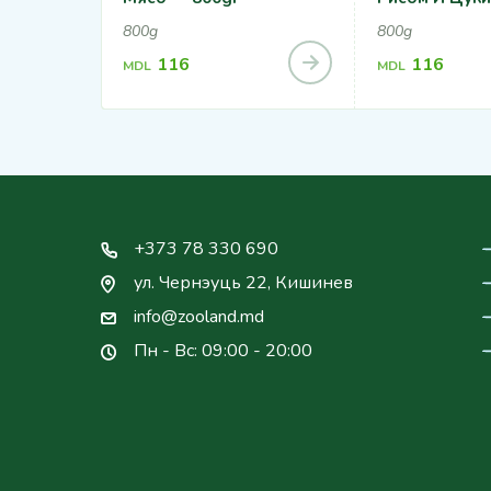
800g
800g
116
116
MDL
MDL
+373 78 330 690
ул. Чернэуць 22, Кишинев
info@zooland.md
Пн - Вс: 09:00 - 20:00