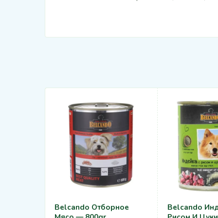
Belcando Отборное
Belcando Инд
Мясо — 800gr
Рисом И Цуки