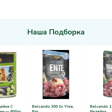
Наша Подборка
ейка С
Belcando 300 Gr Утка,
Belcando 1
ни — 800gr
Рис
Индейка