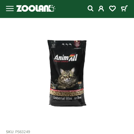
SKU:
PS63249