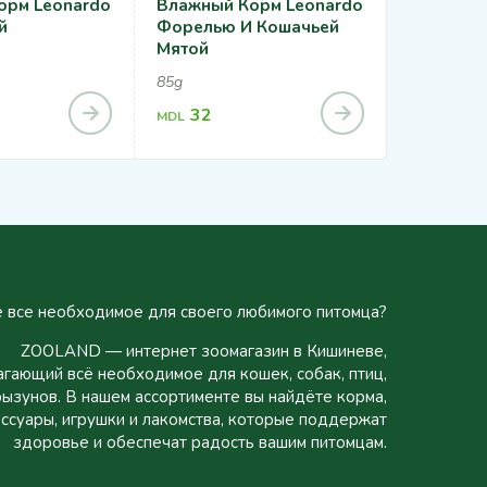
орм Leonardo
Влажный Корм Leonardo
ВЛАЖНЫ
й
Форелью И Кошачьей
КОШЕК 
Мятой
ПАШТЕТ 
85Г
85g
85g
32
16.5
MDL
MDL
 все необходимое для своего любимого питомца?
ZOOLAND — интернет зоомагазин в Кишиневе,
гающий всё необходимое для кошек, собак, птиц,
рызунов. В нашем ассортименте вы найдёте корма,
ссуары, игрушки и лакомства, которые поддержат
здоровье и обеспечат радость вашим питомцам.