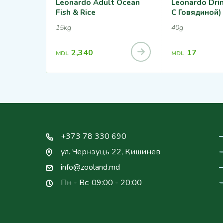
Leonardo Adult Ocean
Leonardo Drin
Fish & Rice
С Говядиной)
15kg
40g
2,340
17
MDL
MDL
+373 78 330 690
ул. Чернэуць 22, Кишинев
info@zooland.md
Пн - Вс: 09:00 - 20:00