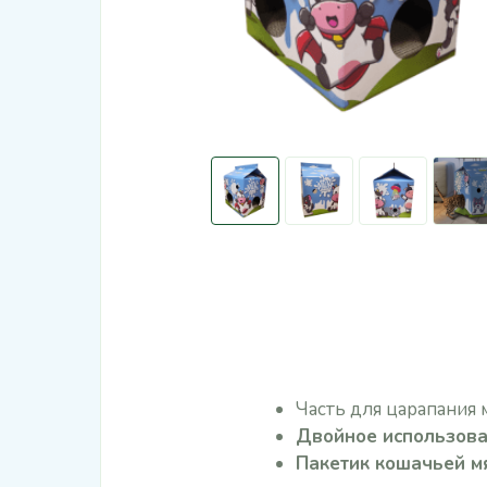
Часть для царапания 
Двойное использова
П
акетик кошачьей м