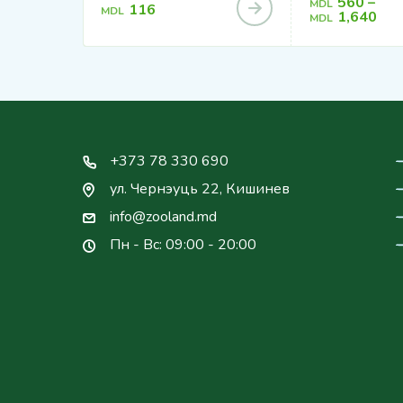
560
–
MDL
116
MDL
1,640
MDL
+373 78 330 690
ул. Чернэуць 22, Кишинев
info@zooland.md
Пн - Вс: 09:00 - 20:00