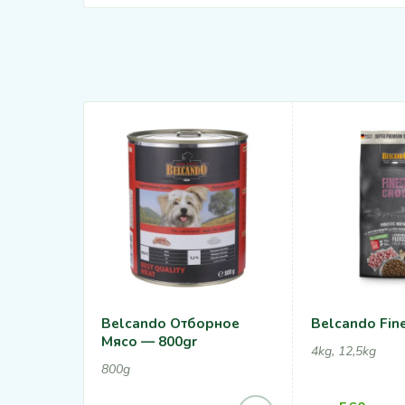
Belcando Отборное
Belcando Fine
Мясо — 800gr
4kg, 12,5kg
800g