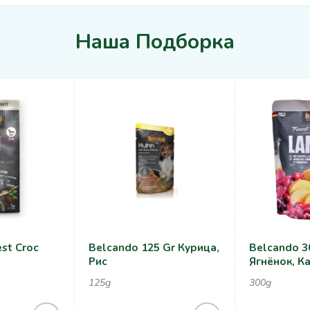
Наша Подборка
st Croc
Belcando 125 Gr Курица,
Belcando 3
Рис
Ягнёнок, К
125g
300g