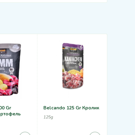
00 Gr
Belcando 125 Gr Кролик
Belcando
артофель
Лапшой 
125g
300gr
300g