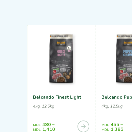
Belcando Finest Light
Belcando Pup
4kg, 12,5kg
4kg, 12,5kg
480
–
455
–
MDL
MDL
1,410
1,385
MDL
MDL