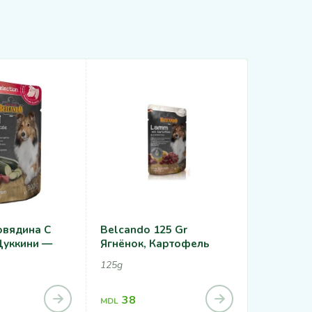
овядина С
Belcando 125 Gr
Belcando
Цуккини —
Ягнёнок, Картофель
Rice
125g
4kg, 12,5kg
560
MDL
38
MDL
1,68
MDL