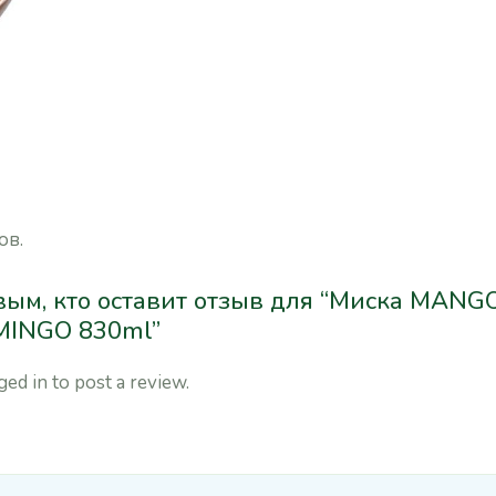
ов.
вым, кто оставит отзыв для “Миска MAN
MINGO 830ml”
ged in
to post a review.