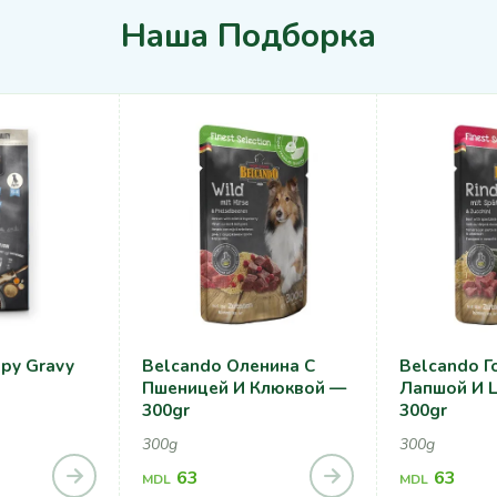
Наша Подборка
py Gravy
Belcando Оленина С
Belcando Г
Пшеницей И Клюквой —
Лапшой И 
300gr
300gr
300g
300g
63
63
MDL
MDL