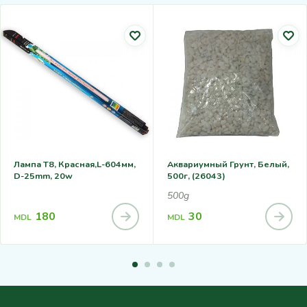
Лампа T8, Красная,L-604мм,
Аквариумный Грунт, Белый,
D-25mm, 20w
500г, (26043)
500g
180
30
MDL
MDL