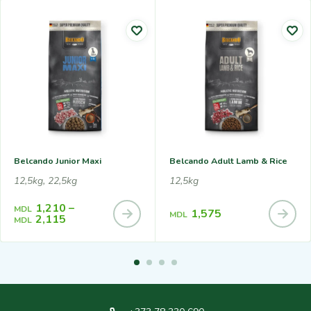
Belcando Junior Maxi
Belcando Adult Lamb & Rice
12,5kg, 22,5kg
12,5kg
1,210
–
MDL
1,575
MDL
2,115
MDL