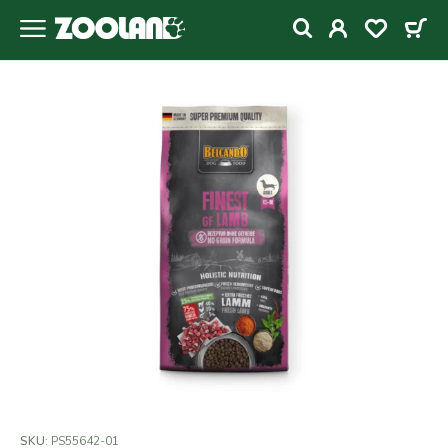
SKU:
PS55642-01