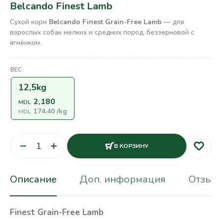
Belcando Finest Lamb
Сухой корм
Belcando Finest Grain-Free Lamb
— для
взрослых собак мелких и средних пород, беззерновой с
ягнёнком.
ВЕС
12,5kg
2,180
MDL
174.40
/kg
MDL
В КОРЗИНУ
Описание
Доп. информация
Отзывы
Finest Grain-Free Lamb