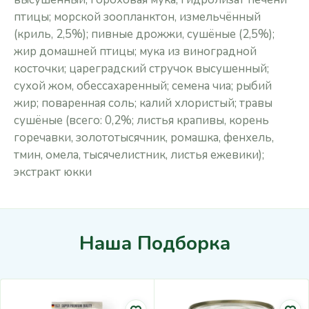
птицы; морской зоопланктон, измельчённый
(криль, 2,5%); пивные дрожжи, сушёные (2,5%);
жир домашней птицы; мука из виноградной
косточки; цареградский стручок высушенный;
сухой жом, обессахаренный; cемена чиа; рыбий
жир; поваренная соль; калий хлористый; травы
сушёные (всего: 0,2%; листья крапивы, корень
горечавки, золототысячник, ромашка, фенхель,
тмин, омела, тысячелистник, листья ежевики);
экстракт юкки
Наша Подборка