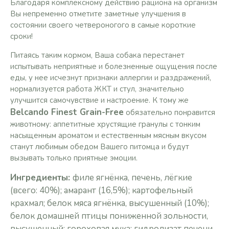
Благодаря комплексному действию рациона на организм
Вы непременно отметите заметные улучшения в
состоянии своего четвероногого в самые короткие
сроки!
Питаясь таким кормом, Ваша собака перестанет
испытывать неприятные и болезненные ощущения после
еды, у нее исчезнут признаки аллергии и раздражений,
нормализуется работа ЖКТ и стул, значительно
улучшится самочувствие и настроение. К тому же
Belcando Finest Grain-Free
обязательно понравится
животному: аппетитные хрустящие гранулы с тонким
насыщенным ароматом и естественным мясным вкусом
станут любимым обедом Вашего питомца и будут
вызывать только приятные эмоции.
Ингредиенты:
филе ягнёнка, печень, лёгкие
(всего: 40%); амарант (16,5%); картофельный
крахмал; белок мяса ягнёнка, высушенный (10%);
белок домашней птицы пониженной зольности,
высушенный; гороховая мука; гидролизат печени