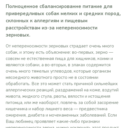
Полноценное сбалансированне питание для
привередливых собак мелких и средних пород,
склонных к аллергиям и пищевым
расстройствам из-за непереносимости
зерновых.
От непереносимости зерновых страдает очень много
собак, и этому есть объяснение: во-первых, зерно —
совсем не естественная пища для хищников, коими и
являются собаки, а во-вторых, в злаках содержится
очень много тяжелых углеводов, которые организм
мясоедного животного просто не в состоянии
обработать. Все это может стать причиной сильнейших
аллергических реакций, раздражений на коже, вздутий
живота, жидкого стула, рвоты, вялости и истощения
питомца, или же наоборот, повлечь за собой засорение
кишечника и набор лишнего веса — предвестника
ожирения, диабета и мочекаменных заболеваний. Если
Ваш любимец проявляет какие-либо признаки
непереносимости зерна, нужно исключить этот продукт