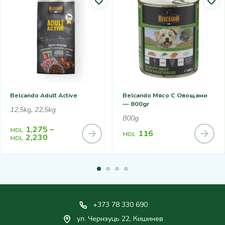
Belcando Adult Active
Belcando Мясо С Овощами
— 800gr
12,5kg, 22,5kg
800g
1,275
–
MDL
116
MDL
2,230
MDL
+373 78 330 690
ул. Чернэуць 22, Кишинев