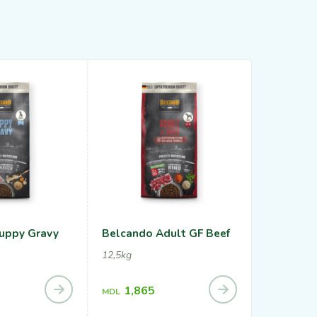
uppy Gravy
Belcando Adult GF Beef
Belcando
12,5kg
12,5kg, 22,
1,27
MDL
1,865
MDL
2,23
MDL