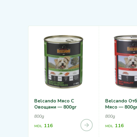
Belcando Мясо С
Belcando От
Овощами — 800gr
Мясо — 800g
800g
800g
116
116
MDL
MDL