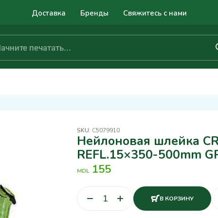
Доставка
Бренды
Свяжитесь с нами
SKU:
C5079910
Нейлоновая шлейка C
REFL.15×350-500mm G
155
MDL
В КОРЗИНУ