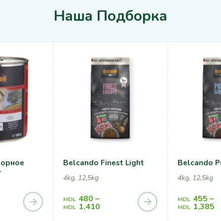
Наша Подборка
борное
Belcando Finest Light
Belcando P
r
4kg, 12,5kg
4kg, 12,5kg
480
–
455
–
MDL
MDL
1,410
1,385
MDL
MDL