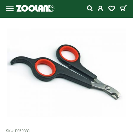
SKU:
PS59883