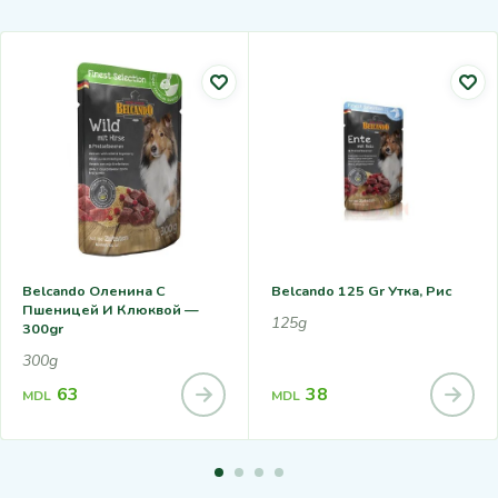
Belcando Оленина С
Belcando 125 Gr Утка, Рис
Пшеницей И Клюквой —
125g
300gr
300g
63
38
MDL
MDL