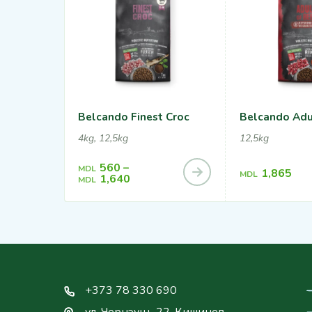
Belcando Finest Croc
Belcando Adu
4kg, 12,5kg
12,5kg
560
–
MDL
1,865
MDL
1,640
MDL
+373 78 330 690