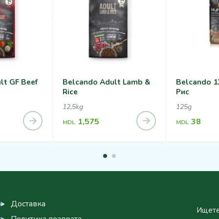
lt GF Beef
Belcando Adult Lamb &
Belcando 1
Rice
Рис
12,5kg
125g
1,575
38
MDL
MDL
Доставка
Ищете