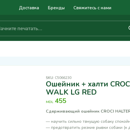
Доставка
Бренды
Свяжитесь с нами
SKU:
C5066230
Ошейник + халти CRO
WALK LG RED
455
MDL
Сдерживающий ошейник CROCI HALTER 
— научить сильно тянущую собаку спокойн
— предотвратить резкие рывки собаки (к др