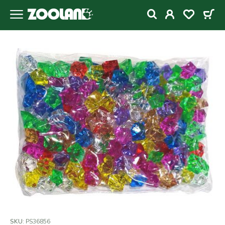
SKU:
PS36856