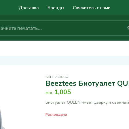
Доставка
Бренды
Свяжитесь с нами
SKU:
PS94562
Beeztees Биотуалет QU
1,005
MDL
Биотуалет QUEEN имеет дверку и съемный
Распродано