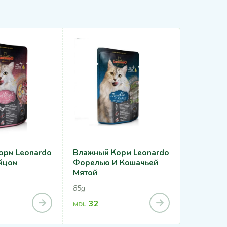
орм Leonardo
Влажный Корм Leonardo
Leonardo
йцом
Форелью И Кошачьей
Complete
Мятой
1.8kg, 15kg
85g
345
MDL
32
MDL
1,76
MDL