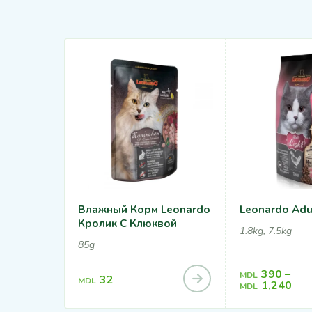
Влажный Корм Leonardo
Leonardo Adul
Кролик С Клюквой
1.8kg, 7.5kg
85g
390
–
MDL
32
MDL
1,240
MDL