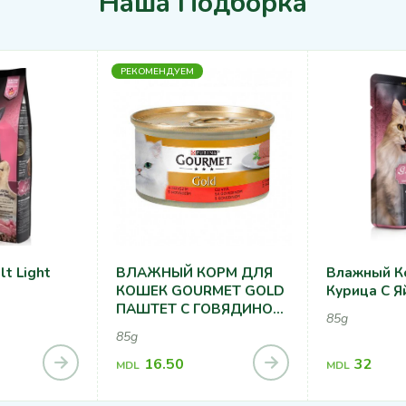
Наша Подборка
РЕКОМЕНДУЕМ
t Light
ВЛАЖНЫЙ КОРМ ДЛЯ
Влажный К
КОШЕК GOURMET GOLD
Курица С Я
ПАШТЕТ С ГОВЯДИНОЙ
85g
85Г
85g
16.50
32
MDL
MDL