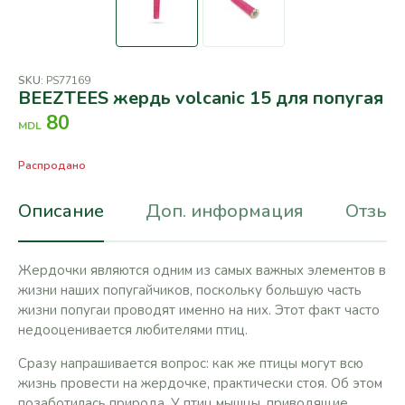
SKU:
PS77169
BEEZTEES жердь volcanic 15 для попугая
80
MDL
Распродано
Описание
Доп. информация
Отзывы
Жердочки являются одним из самых важных элементов в
жизни наших попугайчиков, поскольку большую часть
жизни попугаи проводят именно на них. Этот факт часто
недооценивается любителями птиц.
Сразу напрашивается вопрос: как же птицы могут всю
жизнь провести на жердочке, практически стоя. Об этом
позаботилась природа. У птиц мышцы, приводящие