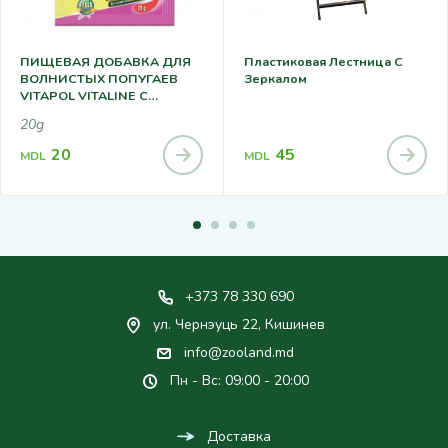
ПИЩЕВАЯ ДОБАВКА ДЛЯ
Пластиковая Лестница С
ВОЛНИСТЫХ ПОПУГАЕВ
Зеркалом
VITAPOL VITALINE С
ЙОДНЫМИ
20g
ЖЕМЧУЖИНАМИ 20Г
20
45
MDL
MDL
+373 78 330 690
ул. Чернэуць 22, Кишинев
info@zooland.md
Пн - Вс: 09:00 - 20:00
Доставка