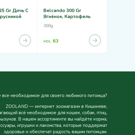
25 Gr Дичь С
Belcando 300 Gr
Belcando 
Брусникой
Ягнёнок, Картофель
12,5kg, 22,
300g
1,21
MDL
63
MDL
2,11
MDL
 все необходимое для своего любимого питомца?
ZOOLAND — интернет зоомагазин в Кишиневе,
гающий всё необходимое для кошек, собак, птиц,
рызунов. В нашем ассортименте вы найдёте корма,
ссуары, игрушки и лакомства, которые поддержат
здоровье и обеспечат радость вашим питомцам.