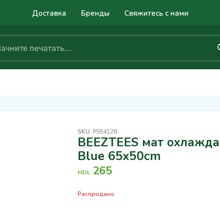
Доставка
Бренды
Свяжитесь с нами
SKU:
PS54128
BEEZTEES мат охлажд
Blue 65x50cm
265
MDL
Распродано