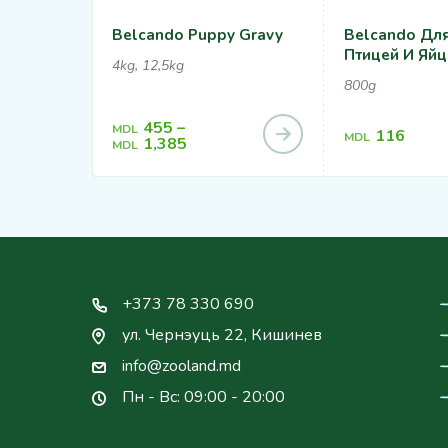
Belcando Puppy Gravy
Belcando Дл
Птицей И Яйц
4kg, 12,5kg
800g
455
–
MDL
116
MDL
1,385
MDL
+373 78 330 690
ул. Чернэуць 22, Кишинев
info@zooland.md
Пн - Вс: 09:00 - 20:00