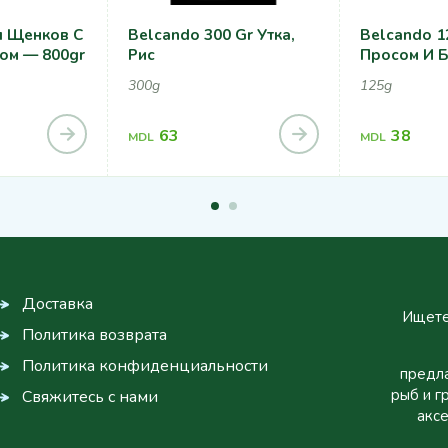
я Щенков С
Belcando 300 Gr Утка,
Belcando 1
ом — 800gr
Рис
Просом И 
300g
125g
63
38
MDL
MDL
Доставка
Ищете
Политика возврата
Политика конфиденциальности
предла
рыб и г
Свяжитесь с нами
аксе