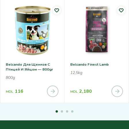
Belcando Для Щенков С
Belcando Finest Lamb
Птицей И Яйцом — 800gr
12,5kg
800g
116
2,180
MDL
MDL