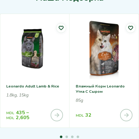
Leonardo Adult Lamb & Rice
Влажный Корм Leonardo
Утка С Сыром
1.8kg, 15kg
85g
435
–
MDL
32
MDL
2,605
MDL