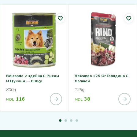
Belcando Индейка С Рисом
Belcando 125 Gr Говядина С
И Цукини — 800gr
Лапшой
800g
125g
116
38
MDL
MDL