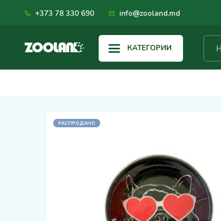
+373 78 330 690
info@zooland.md
КАТЕГОРИИ
РАСПРОДАНО