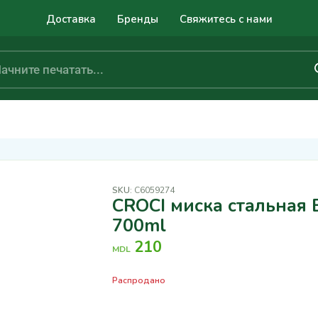
Доставка
Бренды
Свяжитесь с нами
SKU:
C6059274
CROCI миска стальная
700ml
210
MDL
Распродано