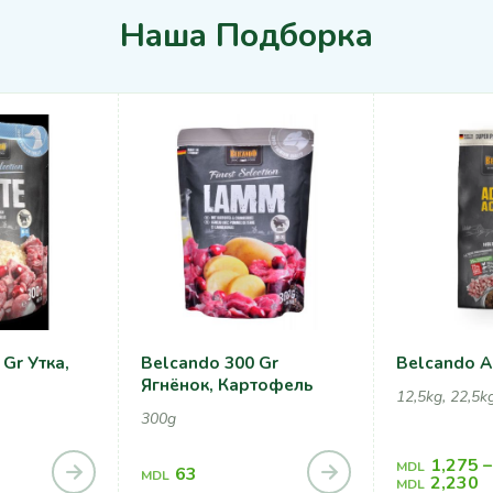
Наша Подборка
Gr Утка,
Belcando 300 Gr
Belcando A
Ягнёнок, Картофель
12,5kg, 22,5k
300g
1,275
–
MDL
63
MDL
2,230
MDL