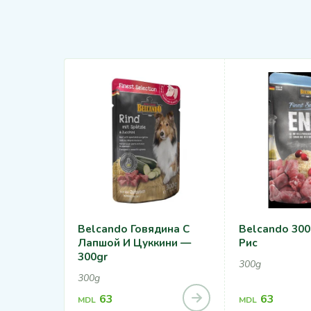
Belcando Говядина С
Belcando 300 
Лапшой И Цуккини —
Рис
300gr
300g
300g
63
63
MDL
MDL