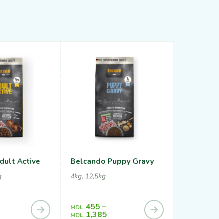
dult Active
Belcando Puppy Gravy
Belcando 
g
4kg, 12,5kg
12,5kg, 22,
455
–
1,21
MDL
MDL
1,385
2,11
MDL
MDL