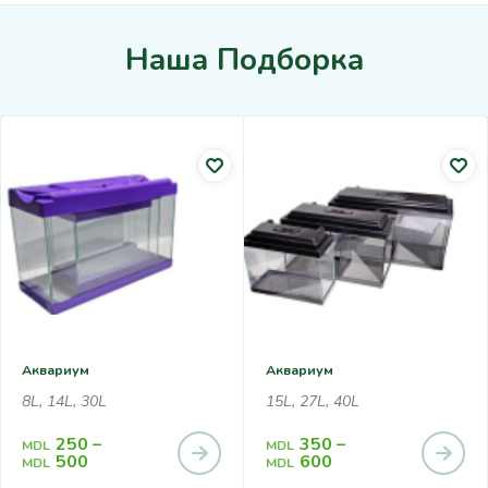
Наша Подборка
Аквариум
Аквариум
8L, 14L, 30L
15L, 27L, 40L
250
–
350
–
MDL
MDL
500
600
MDL
MDL