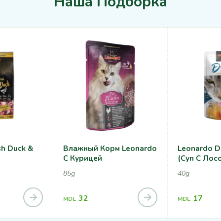
Наша Подборка
sh Duck &
Влажный Корм Leonardo
Leonardo D
С Курицей
(суп С Лос
85g
40g
32
17
MDL
MDL