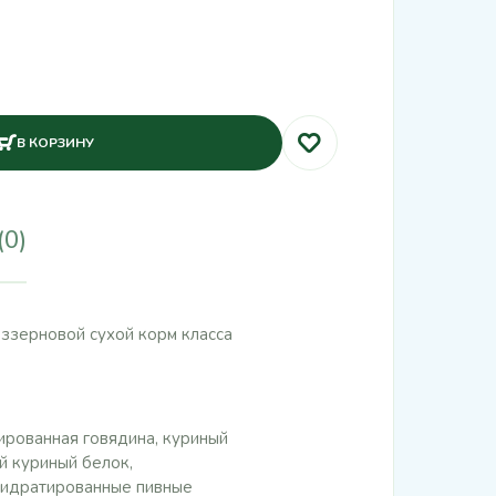
В КОРЗИНУ
(0)
еззерновой сухой корм класса
ированная говядина, куриный
й куриный белок,
егидратированные пивные