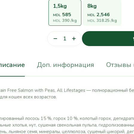
1,5kg
8kg
585
2,546
MDL
MDL
390
/kg
318.25
/kg
MDL
MDL
писание
Доп. информация
Отзывы 
ain Free Salmon with Peas, All Lifestages — полнорационный б
 для кошек всех возрастов.
ированный лосось 15 %, горох 10 %, колотый горох, дегидрат
ьные хлопья, нут, сушеная свекольная пульпа, гидролизованны
ень, льняное семя, минералы, целлюлоза, сушеный цикорий, д