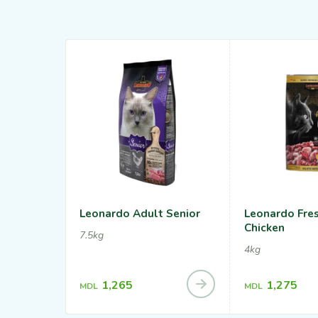
Leonardo Adult Senior
Leonardo Fre
Chicken
7.5kg
4kg
1,265
1,275
MDL
MDL