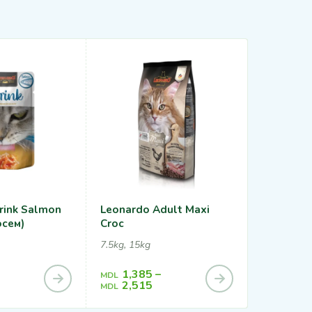
rink Salmon
Leonardo Adult Maxi
Leonardo
осем)
Croc
Complete
7.5kg, 15kg
1.8kg, 15kg
1,385
–
345
MDL
MDL
2,515
1,76
MDL
MDL