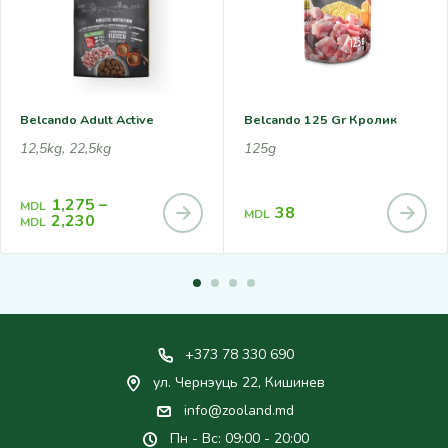
Belcando Adult Active
Belcando 125 Gr Кролик
12,5kg, 22,5kg
125g
1,275
–
MDL
38
MDL
2,230
MDL
+373 78 330 690
ул. Чернэуць 22, Кишинев
info@zooland.md
Пн - Вс: 09:00 - 20:00