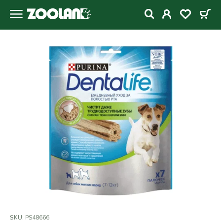
SKU:
PS48666