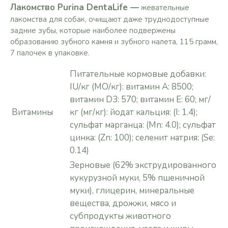
Лакомство Purina DentaLife —
жевательные
лакомства для собак, очищают даже труднодоступные
задние зубы, которые наиболее подвержены
образованию зубного камня и зубного налета, 115 грамм,
7 палочек в упаковке.
Питательные кормовые добавки:
IU/кг (МО/кг): витамин А: 8500;
витамин D3: 570; витамин Е: 60; мг/
Витамины
кг (мг/кг): йодат кальция: (I: 1.4);
сульфат марганца: (Mn: 4.0); сульфат
цинка: (Zn: 100); селенит натрия: (Se:
0.14)
Зерновые (62% экструдированного
кукурузной муки, 5% пшеничной
муки), глицерин, минеральные
вещества, дрожжи, мясо и
субпродукты животного