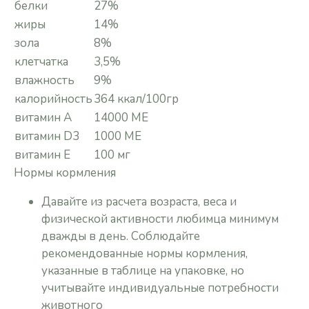
белки
27%
жиры
14%
зола
8%
клетчатка
3,5%
влажность
9%
калорийность
364 ккал/100гр
витамин А
14000 МЕ
витамин D3
1000 МЕ
витамин Е
100 мг
Нормы кормления
Давайте из расчета возраста, веса и
физической активности любимца минимум
дважды в день. Соблюдайте
рекомендованные нормы кормления,
указанные в таблице на упаковке, но
учитывайте индивидуальные потребности
животного