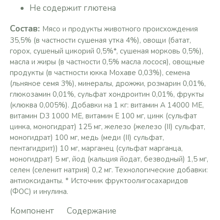
Не содержит глютена
Состав:
Мясо и продукты животного происхождения
35,5% (в частности сушеная утка 4%), овощи (батат,
горох, сушеный цикорий 0,5%*, сушеная морковь 0,5%),
масла и жиры (в частности 0,5% масла лосося), овощные
продукты (в частности юкка Мохаве 0,03%), семена
(льняное семя 3%), минералы, дрожжи, розмарин 0,01%,
глюкозамин 0,01%, сульфат хондроитин 0,01%, фрукты
(клюква 0,005%). Добавки на 1 кг: витамин А 14000 МЕ,
витамин D3 1000 МЕ, витамин Е 100 мг, цинк (сульфат
цинка, моногидрат) 125 мг, железо (железо (II) сульфат,
моногидрат) 100 мг, медь (меди (II) сульфат,
пентагидрит)) 10 мг, марганец (сульфат марганца,
моногидрат) 5 мг, йод (кальция йодат, безводный) 1,5 мг,
селен (селенит натрия) 0,2 мг. Технологические добавки:
антиоксиданты. * Источник фруктоолигосахаридов
(ФОС) и инулина.
Компонент
Содержание