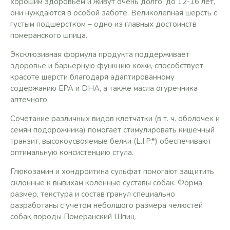
хорошим здоровьем и живут очень долго, до 12-16 лет,
они нуждаются в особой заботе. Великолепная шерсть с
густым подшерстком – одно из главных достоинств
померанского шпица.
Эксклюзивная формула продукта поддерживает
здоровье и барьерную функцию кожи, способствует
красоте шерсти благодаря адаптированному
содержанию EPA и DHA, а также масла огуречника
аптечного.
Сочетание различных видов клетчатки (в т. ч. оболочек и
семян подорожника) помогает стимулировать кишечный
транзит, высокоусвояемые белки (L.I.P.*) обеспечивают
оптимальную консистенцию стула.
Глюкозамин и хондроитина сульфат помогают защитить
склонные к вывихам коленные суставы собак. Форма,
размер, текстура и состав гранул специально
разработаны с учетом неболшого размера челюстей
собак породы Померанский Шпиц.