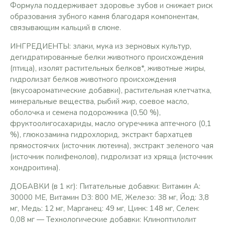
Формула поддерживает здоровье зубов и снижает риск
образования зубного камня благодаря компонентам,
связывающим кальций в слюне.
ИНГРЕДИЕНТЫ: злаки, мука из зерновых культур,
дегидратированные белки животного происхождения
(птица), изолят растительных белков*, животные жиры,
гидролизат белков животного происхождения
(вкусоароматические добавки), растительная клетчатка,
минеральные вещества, рыбий жир, соевое масло,
оболочка и семена подорожника (0,50 %),
фруктоолигосахариды, масло огуречника аптечного (0,1
%), глюкозамина гидрохлорид, экстракт бархатцев
прямостоячих (источник лютеина), экстракт зеленого чая
(источник полифенолов), гидролизат из хряща (источник
хондроитина).
ДОБАВКИ (в 1 кг): Питательные добавки: Витамин A:
30000 ME, Витамин D3: 800 ME, Железо: 38 мг, Йод: 3,8
мг, Медь: 12 мг, Марганец: 49 мг, Цинк: 148 мг, Ceлeн:
0,08 мг — Технологические добавки: Клиноптилолит