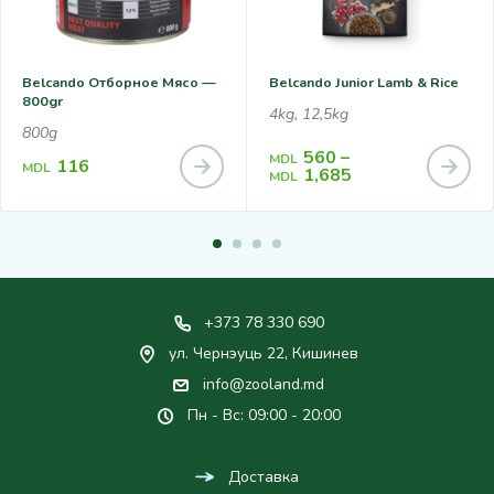
Belcando Отборное Мясо —
Belcando Junior Lamb & Rice
800gr
4kg, 12,5kg
800g
560
–
MDL
116
MDL
1,685
MDL
+373 78 330 690
ул. Чернэуць 22, Кишинев
info@zooland.md
Пн - Вс: 09:00 - 20:00
Доставка