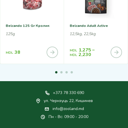
Belcando 125 Gr Кролик
Belcando Adult Active
125g
12,5kg, 22,5kg
1,275
–
MDL
38
MDL
2,230
MDL
+373 78 330 690
ул. Чернэуць 22, Кишинев
info@zooland.md
Пн - Вс: 09:00 - 20:00