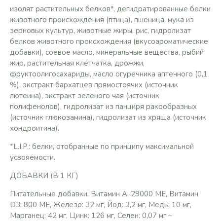
изолят растительных белков*, дегидратированные белки
животного происхождения (птица), пшеница, мука из
зерновых культур, животные жиры, рис, гидролизат
белков животного происхождения (вкусоароматические
добавки), соевое масло, минеральные вещества, рыбий
жир, растительная клетчатка, дрожжи,
фруктоолигосахариды, масло огуречника аптечного (0,1
%), экстракт бархатцев прямостоячих (источник
лютеина), экстракт зеленого чая (источник
полифенолов), гидролизат из панциря ракообразных
(источник глюкозамина), гидролизат из хряща (источник
хондроитина).
*L.I.P.: белки, отобранные по принципу максимальной
усвояемости.
ДОБАВКИ (В 1 КГ)
Питательные добавки: Витамин A: 29000 ME, Витамин
D3: 800 ME, Железо: 32 мг, Йод: 3,2 мг, Медь: 10 мг,
Марганец: 42 мг, Цинк: 126 мг, Ceлeн: 0,07 мг –