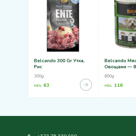
Belcando 300 Gr Утка,
Belcando Мяс
Рис
Овощами — 8
300g
800g
63
116
MDL
MDL