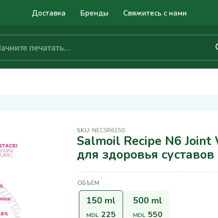
Доставка
Бренды
Свяжитесь с нами
SKU:
NECSR6150
Salmoil Recipe N6 Join
для здоровья суставов
ОБЪЕМ
150 ml
500 ml
225
550
MDL
MDL