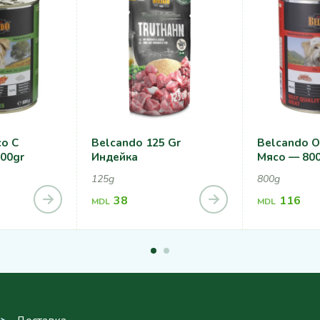
о С
Belcando 125 Gr
Belcando 
00gr
Индейка
Мясо — 80
125g
800g
38
116
MDL
MDL