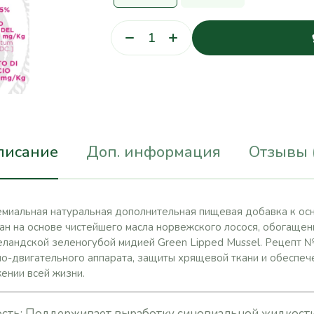
писание
Доп. информация
Отзывы 
ремиальная натуральная дополнительная пищевая добавка к ос
дан на основе чистейшего масла норвежского лосося, обогаще
андской зеленогубой мидией Green Lipped Mussel. Рецепт №
-двигательного аппарата, защиты хрящевой ткани и обеспече
ении всей жизни.
сть: Поддерживает выработку синовиальной жидкости (