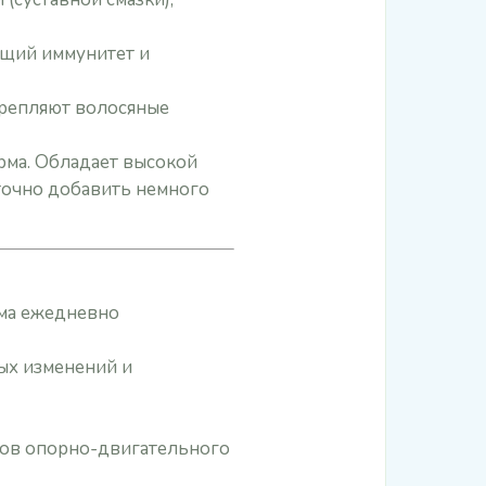
бщий иммунитет и
крепляют волосяные
рма. Обладает высокой
точно добавить немного
ема ежедневно
ых изменений и
сов опорно-двигательного