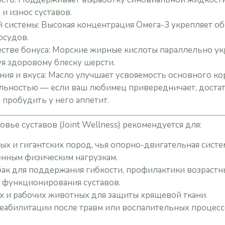
и износ суставов.
 системы: Высокая концентрация Омега-3 укрепляет о
осудов.
естве бонуса: Морские жирные кислоты параллельно у
уя здоровому блеску шерсти.
ия и вкуса: Масло улучшает усвояемость основного ко
льностью — если ваш любимец привередничает, доста
ы пробудить у него аппетит.
вье суставов (Joint Wellness) рекомендуется для:
ых и гигантских пород, чья опорно-двигательная сист
нным физическим нагрузкам.
ак для поддержания гибкости, профилактики возрастн
 функционирования суставов.
х и рабочих животных для защиты хрящевой ткани.
еабилитации после травм или воспалительных процес