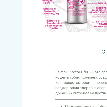
О
Salmoil Ricetta N°06 — это п
кошек и собак. Комплекс соз
хондропротектором — новозел
поддержания здоровья опорно
домашних питомцев на протяж
Подвижность и гибко