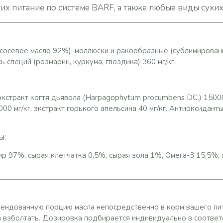
х питание по системе BARF, а также любые виды сухи
сосевое масло 92%), моллюски и ракообразные (сублимирова
сь специй (розмарин, куркума, гвоздика) 360 мг/кг.
кстракт когтя дьявола (Harpagophytum procumbens DC.) 15000 
0000 мг/кг, экстракт горького апельсина 40 мг/кг. Антиоксидан
ы:
р 97%, сырая клетчатка 0,5%, сырая зола 1%, Омега-3 15,5%,
ендованную порцию масла непосредственно в корм вашего пи
 взболтать. Дозировка подбирается индивидуально в соответ