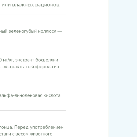
х или влажных рационов.
нный зеленогубый моллюск —
мг/кг, экстракт босвеллии
ты: экстракты токоферола из
 альфа-линоленовая кислота
томца. Перед употреблением
ствии с весом животного