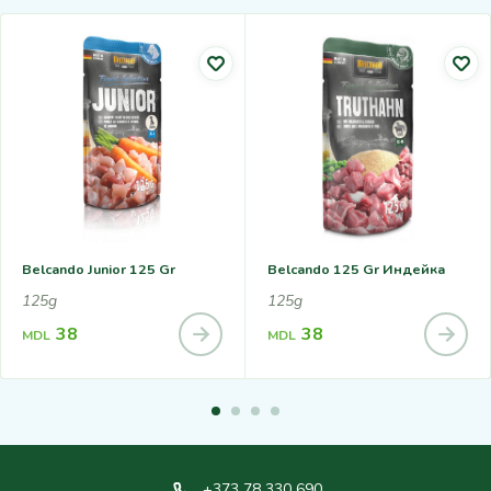
Belcando Junior 125 Gr
Belcando 125 Gr Индейка
125g
125g
38
38
MDL
MDL
+373 78 330 690