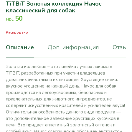
TiTBiT Золотая коллекция Начос
классический для собак
50
MDL
Распродано
Описание
Доп. информация
Отзывы
Золотая коллекция – это линейка лучших лакомств
TITBIT, разработанных при участии владельцев
домашних животных и их питомцев. Хрустящие снеки:
вкусное угощение на каждый день. Начос для собак
производятся из легкоусвояемых, безопасных и
привлекательных для животного ингредиентов, не
содержит искусственных красителей и усилителей вкуса!
Отличительная особенность данного вида продукта —
это дополнительное запекание хрустящих кусочков в
печи. Это придает аппетитный золотистый оттенок и
особый вкус. Начос классический обогащен экстрактом