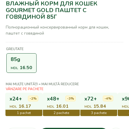
ВЛАЖНЫЙ КОРМ ДЛЯ КОШЕК
GOURMET GOLD ПАШТЕТ С
ГОВЯДИНОЙ 85Г
Полнорационный консервированный корм для кошек,
паштет с говядиной
GREUTATE
85g
16.50
MDL
MAI MULTE UNITĂȚI = MAI MULTĂ REDUCERE
x24+
x48+
x72+
x9
-2%
-3%
-4%
16.17
16.01
15.84
MDL
MDL
MDL
MD