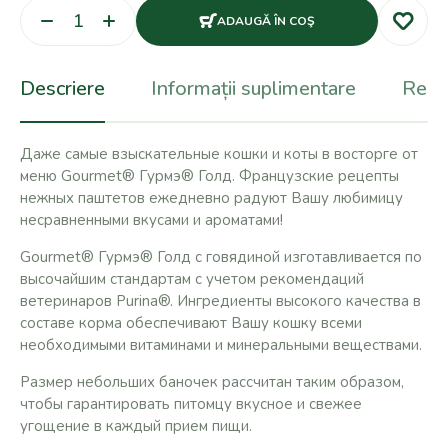
ADAUGĂ ÎN COŞ
Descriere
Informații suplimentare
Recen
Даже самые взыскательные кошки и коты в восторге от
меню Gourmet® Гурмэ® Голд. Французские рецепты
нежных паштетов ежедневно радуют Вашу любимицу
несравненными вкусами и ароматами!
Gourmet® Гурмэ® Голд с говядиной изготавливается по
высочайшим стандартам с учетом рекомендаций
ветеринаров Purina®. Ингредиенты высокого качества в
составе корма обеспечивают Вашу кошку всеми
необходимыми витаминами и минеральными веществами.
Размер небольших баночек рассчитан таким образом,
чтобы гарантировать питомцу вкусное и свежее
угощение в каждый прием пищи.