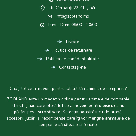
str. Cernauți 22, Chișinău
info@zooland.md
Luni - Dum: 09:00 - 20:00
Livrare
Politica de returnare
Politica de confidențialitate
Contactaţi-ne
Cauți tot ce ai nevoie pentru iubitul tău animal de companie?
ZOOLAND este un magazin online pentru animale de companie
din Chișinău care oferă tot ce ai nevoie pentru pisici, câini,
păsări, pești și rozătoare. Selecția noastră include hrană,
accesorii, jucării și recompense care îți vor menține animalele de
companie sănătoase și fericite.