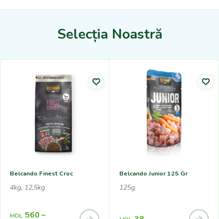
Selecția Noastră
Belcando Finest Croc
Belcando Junior 125 Gr
4kg, 12,5kg
125g
560
–
MDL
38