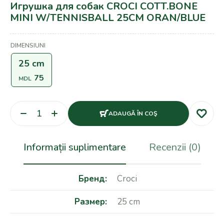
Игрушка для собак CROCI COTT.BONE
MINI W/TENNISBALL 25CM ORAN/BLUE
DIMENSIUNI
25 cm
75
MDL
ADAUGĂ ÎN COŞ
Informații suplimentare
Recenzii (0)
Бренд
Croci
Размер
25 cm