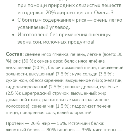
при помощи природных слизистых веществ
и содержат 20% жирных кислот Омега-3.
С богатым содержанием риса — очень легко
усваиваемый углевод.
Изготовлено без применения пшеницы,
зерна, сои, молочных продуктов!
Состав:
свежее мясо ягнёнка, печень, лёгкие (всего: 30
%); рис (30 %); семена овса; белок мяса ягнёнка,
высушенный (10 %); белок домашней птицы, пониженной
зольности, высушенный (7,5 %); мука сельди (3,5 %);
сухой жом, обессахаренный; высушенное яйцо; желатин,
гидролизированный (2,5 %); пивные дрожжи, сушёные
(2,5 %); цареградский стручок, высушенный; жир
домашней птицы; растительные масла (пальмовое,
кокосовое); cемена чии (1,5 %); гидролизат печени
птицы; поваренная соль; калий хлористый
Протеин — 26%, жир — 15%. Источники белка:
животный белок — 80% (ягнёнок — 35%, мясо птицы —