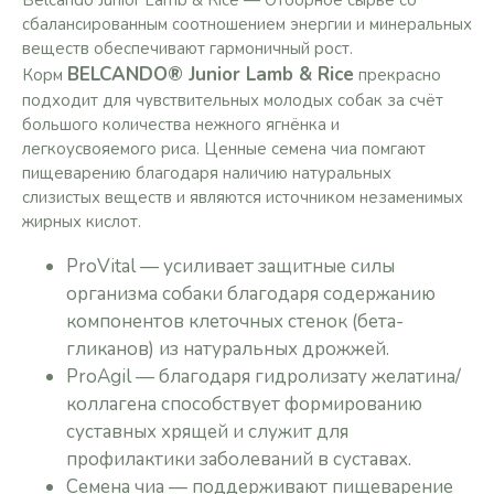
Belcando Junior Lamb & Rice — Отборное сырьё со
сбалансированным соотношением энергии и минеральных
веществ обеспечивают гармоничный рост.
BELCANDO® Junior Lamb & Rice
Корм
прекрасно
подходит для чувствительных молодых собак за счёт
большого количества нежного ягнёнка и
легкоусвояемого риса. Ценные семена чиа помгают
пищеварению благодаря наличию натуральных
слизистых веществ и являются источником незаменимых
жирных кислот.
ProVital — усиливает защитные силы
организма собаки благодаря содержанию
компонентов клеточных стенок (бета-
гликанов) из натуральных дрожжей.
ProAgil — благодаря гидролизату желатина/
коллагена способствует формированию
суставных хрящей и служит для
профилактики заболеваний в суставах.
Семена чиа — поддерживают пищеварение