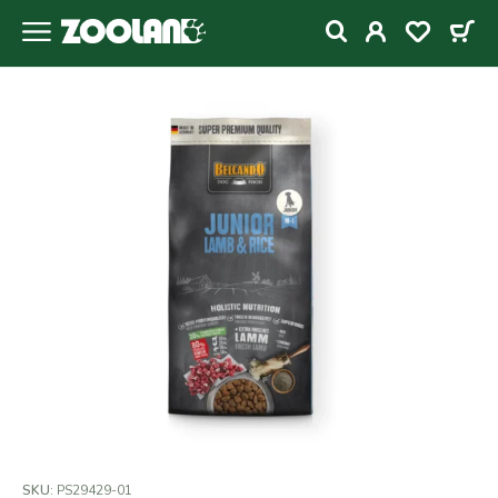
SKU:
PS29429-01