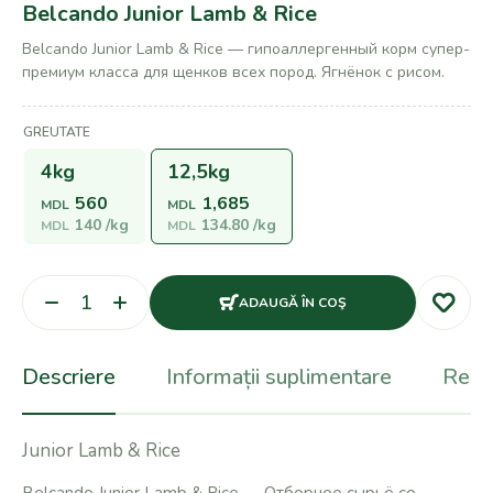
Belcando Junior Lamb & Rice
Belcando Junior Lamb & Rice — гипоаллергенный корм супер-
премиум класса для щенков всех пород. Ягнёнок с рисом.
GREUTATE
4kg
12,5kg
560
1,685
MDL
MDL
140
/kg
134.80
/kg
MDL
MDL
ADAUGĂ ÎN COŞ
Descriere
Informații suplimentare
Recen
Junior Lamb & Rice