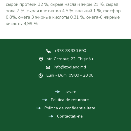
сырой протеин 32 %, сырые масла и жиры 21 %, сырая
зола 7 %, сырая клетчатка 4,5 %, кальций 1 %, фосфор
0,8%, омега 3 жирные кислоты 0,31 %, омега-6 жирные
кислоты 4,99 %.
+373 78 330 690
str. Cernauți 22, Chișinău
info@zooland.md
Luni - Dum: 09:00 - 20:00
Livrare
Politica de returnare
Politica de confidențialitate
Contactaţi-ne