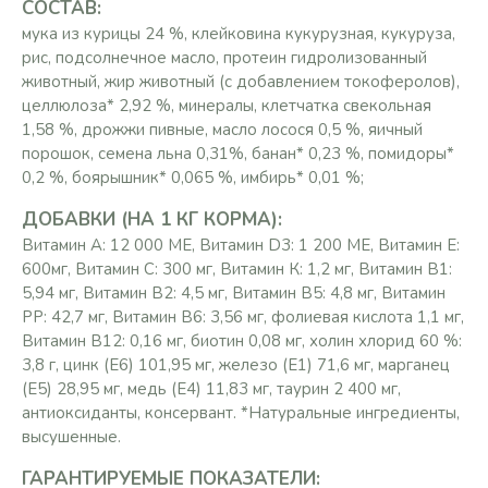
СОСТАВ:
мука из курицы 24 %, клейковина кукурузная, кукуруза,
рис, подсолнечное масло, протеин гидролизованный
животный, жир животный (с добавлением токоферолов),
целлюлоза* 2,92 %, минералы, клетчатка свекольная
1,58 %, дрожжи пивные, масло лосося 0,5 %, яичный
порошок, семена льна 0,31%, банан* 0,23 %, помидоры*
0,2 %, боярышник* 0,065 %, имбирь* 0,01 %;
ДОБАВКИ (НА 1 КГ КОРМА):
Витамин А: 12 000 МЕ, Витамин D3: 1 200 МЕ, Витамин Е:
600мг, Витамин С: 300 мг, Витамин К: 1,2 мг, Витамин В1:
5,94 мг, Витамин В2: 4,5 мг, Витамин В5: 4,8 мг, Витамин
РР: 42,7 мг, Витамин В6: 3,56 мг, фолиевая кислота 1,1 мг,
Витамин В12: 0,16 мг, биотин 0,08 мг, холин хлорид 60 %:
3,8 г, цинк (Е6) 101,95 мг, железо (Е1) 71,6 мг, марганец
(Е5) 28,95 мг, медь (Е4) 11,83 мг, таурин 2 400 мг,
антиоксиданты, консервант. *Натуральные ингредиенты,
высушенные.
ГАРАНТИРУЕМЫЕ ПОКАЗАТЕЛИ: