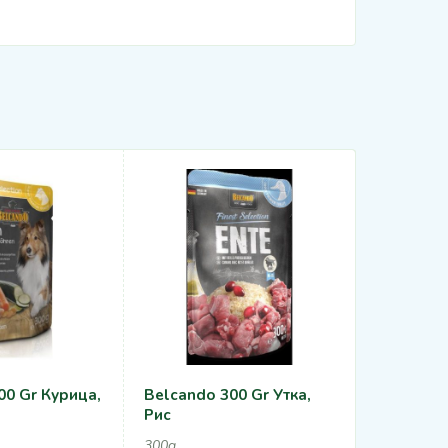
00 Gr Курица,
Belcando 300 Gr Утка,
Belcando 
Рис
125g
300g