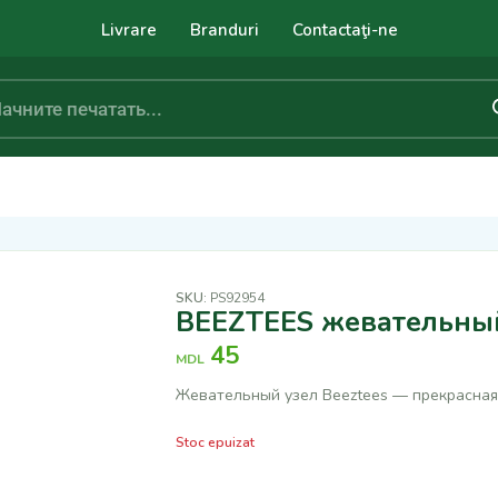
Livrare
Branduri
Contactaţi-ne
SKU:
PS92954
BEEZTEES жевательный
45
MDL
Жевательный узел Beeztees — прекрасная 
Stoc epuizat