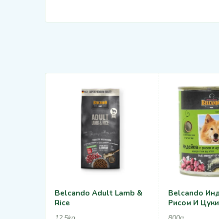
Belcando Adult Lamb &
Belcando Инд
Rice
Рисом И Цуки
12,5kg
800g