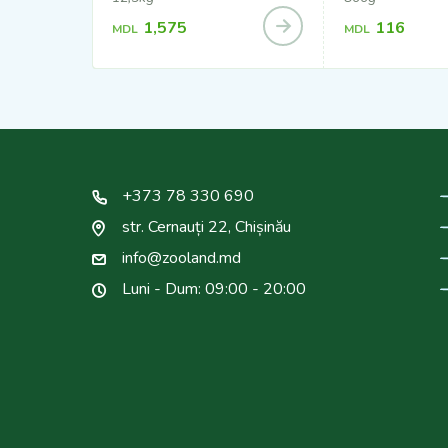
1,575
116
MDL
MDL
+373 78 330 690
str. Cernauți 22, Chișinău
info@zooland.md
Luni - Dum: 09:00 - 20:00