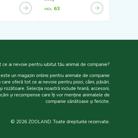
63
38
MDL
MDL
t ce ai nevoie pentru iubitul tău animal de companie?
te un magazin online pentru animale de companie
 care oferă tot ce ai nevoie pentru pisici, câini, păsări,
și rozătoare. Selecția noastră include hrană, accesorii,
ucării și recompense care îți vor menține animalele de
companie sănătoase și fericite.
© 2026 ZOOLAND. Toate drepturile rezervate.