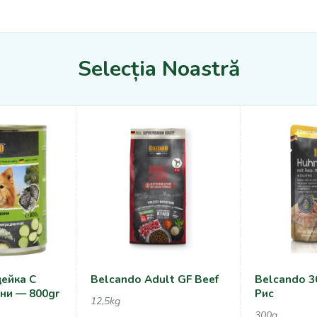
Selecția Noastră
ейка С
Belcando Adult GF Beef
Belcando 3
ни — 800gr
Рис
12,5kg
300g