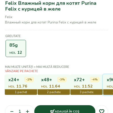
Felix Влажный корм для котят Purina
Felix с курицей в желе
Felix
Влажный корм для котят Purina Felix с курицей в желе
GREUTATE
85g
12
MDL
MAI MULTE UNITĂȚI = MAI MULTĂ REDUCERE
x24+
x48+
x72+
x9
-2%
-3%
-4%
11.76
11.64
11.52
MDL
MDL
MDL
MD
ADAUGĂ ÎN COŞ