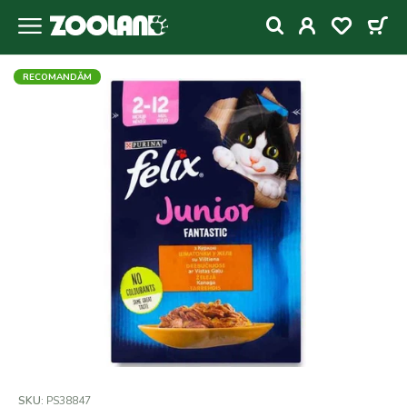
RECOMANDǍM
SKU:
PS38847