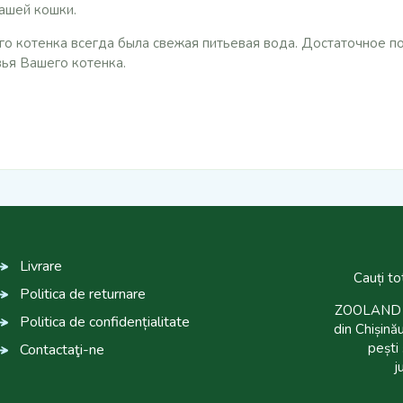
ашей кошки.
его котенка всегда была свежая питьевая вода. Достаточное п
ья Вашего котенка.
Livrare
Cauți to
Politica de returnare
ZOOLAND es
Politica de confidențialitate
din Chișinău
pești 
Contactaţi-ne
j