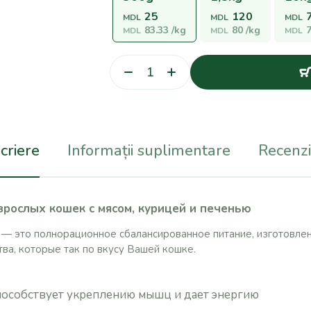
25
120
MDL
MDL
MDL
83.33
/kg
80
/kg
MDL
MDL
MDL
criere
Informații suplimentare
Recenzii
взрослых кошек с мясом, курицей и печенью
к — это полнорационное сбалансированное питание, изготовле
ва, которые так по вкусу Вашей кошке.
пособствует укреплению мышц и дает энергию