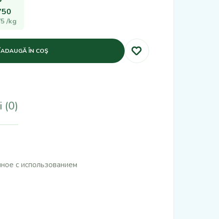
750
75
/kg
ADAUGĂ ÎN COŞ
 (0)
нное с использованием