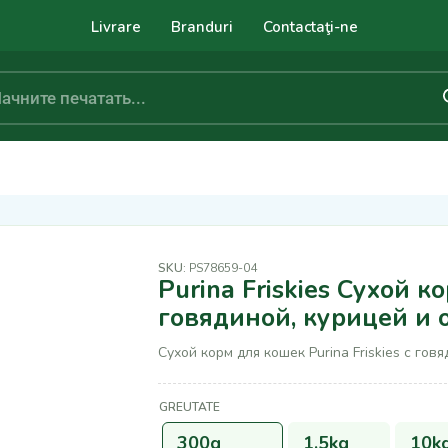
Livrare
Branduri
Contactaţi-ne
SKU:
PS78659-04
Purina Friskies Сухой к
говядиной, курицей и
Сухой корм для кошек Purina Friskies с го
GREUTATE
300g
1,5kg
10k