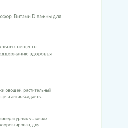
сфор, Витами D важны для
поддержанию здоровья
тки овощей, растительный
ощи и антиоксиданты.
емпературных условиях
корректирован, для