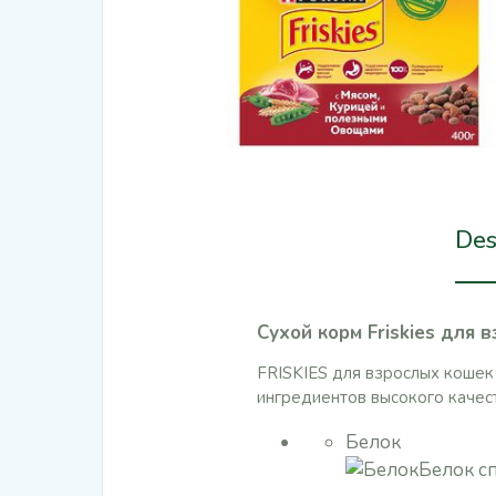
Des
Cухой корм Friskies для 
​FRISKIES для взрослых коше
ингредиентов высокого качест
Белок
Белок с