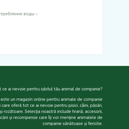
отребление воды –
t ce ai nevoie pentru iubitul tău animal de companie?
te un magazin online pentru animale de companie
 care oferă tot ce ai nevoie pentru pisici, câini, păsări,
și rozătoare. Selecția noastră include hrană, accesorii,
ucării și recompense care îți vor menține animalele de
companie sănătoase și fericite.