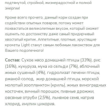
подтянутой, стройной, жизнерадостной и полной
энергии!
Кроме всего прочего, данный корм создан при
содействии опытных поваров, потому может
похвастаться великолепным вкусом, который сможет
оценить по достоинству даже самый придирчивый
хвостатый критик. Аппетитные, плотные, хрустящие
крокеты Light станут самым любимым лакомством для
Вашего подопечного!
Состав:
Сухое мясо домашней птицы (33%), рис
(16%), кукуруза, мука из сельди (7%), яблочный
жмых сушеный (4%), гидролизат печени птицы,
ржаной солод, жир домашней птицы, морской
молотый зоопланктон (криль), жмых виноградных
косточек, яичный порошок, пивные дрожжи,
овсяные отруби (2,5%), льняное семя, натрия
хлорид, инулин цикория.