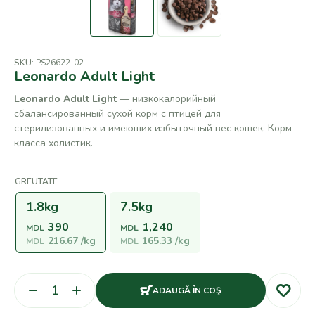
SKU:
PS26622-02
Leonardo Adult Light
Leonardo Adult Light
— низкокалорийный
сбалансированный сухой корм с птицей для
стерилизованных и имеющих избыточный вес кошек. Корм
класса холистик.
GREUTATE
1.8kg
7.5kg
390
1,240
MDL
MDL
216.67
/kg
165.33
/kg
MDL
MDL
ADAUGĂ ÎN COŞ