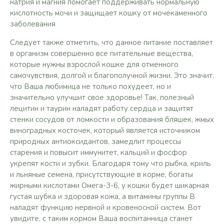
натрия и магния помогает поддерживать нормальную
кислотность мочи и защищает кошку от мочекаменного
заболевания
Следует также отметить, что данное питание поставляет
в организм совершенно все питательные вещества,
которые нужны взрослой кошке для отменного
самочувствия, долгой и благополучной жизни. Это значит,
что Ваша любимица не только похудеет, но и
значительно улучшит свое здоровье! Так, полезный
лецитин и таурин наладят работу сердца и защитят
стенки сосудов от ломкости и образования бляшек, жмых
виноградных косточек, который является источником
природных антиоксидантов, замедлит процессы
старения и повысит иммунитет, кальций и фосфор
укрепят кости и зубки. Благодаря тому что рыбка, криль
и льняные семена, присутствующие в корме, богаты
жирными кислотами Омега-3-6, у кошки будет шикарная
густая шубка и здоровая кожа, а витамины группы В
наладят функцию нервной и кровеносной систем. Вот
увидите, с таким кормом Ваша воспитанница станет