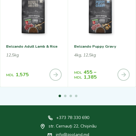
Belcando Adult Lamb & Rice
Belcando Puppy Gravy
12,5kg
4kg, 12,5kg
455
–
MDL
1,575
MDL
1,385
MDL
+373 78 330 690
str. Cernauți 22, Chișinău
info@zooland.md