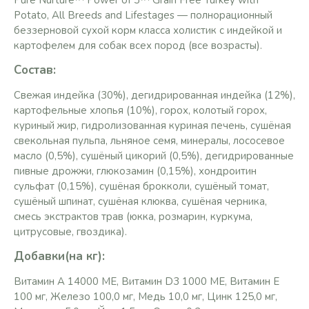
Pure Nurture™ Power of 3™ Grain Free Turkey with
Potato, All Breeds and Lifestages — полнорационный
беззерновой сухой корм класса холистик с индейкой и
картофелем для собак всех пород (все возрасты).
Состав
:
Свежая индейка (30%), дегидрированная индейка (12%),
картофельные хлопья (10%), горох, колотый горох,
куриный жир, гидролизованная куриная печень, сушёная
свекольная пульпа, льняное семя, минералы, лососевое
масло (0,5%), сушёный цикорий (0,5%), дегидрированные
пивные дрожжи, глюкозамин (0,15%), хондроитин
сульфат (0,15%), сушёная брокколи, сушёный томат,
сушёный шпинат, сушёная клюква, сушёная черника,
смесь экстрактов трав (юкка, розмарин, куркума,
цитрусовые, гвоздика).
Добавки(на кг):
Витамин A 14000 МЕ, Витамин D3 1000 МЕ, Витамин E
100 мг, Железо 100,0 мг, Медь 10,0 мг, Цинк 125,0 мг,