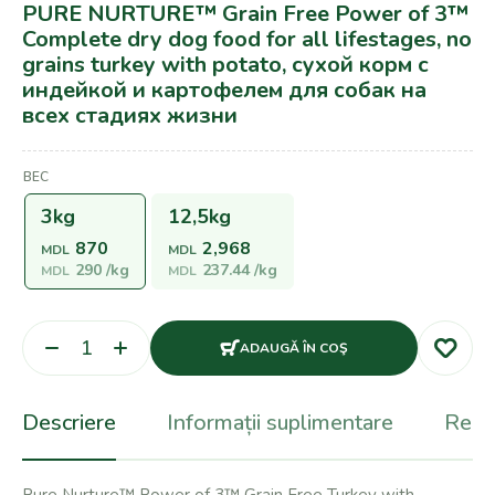
PURE NURTURE™ Grain Free Power of 3™
Complete dry dog food for all lifestages, no
grains turkey with potato, сухой корм с
индейкой и картофелем для собак на
всех стадиях жизни
ВЕС
3kg
12,5kg
870
2,968
MDL
MDL
290
/kg
237.44
/kg
MDL
MDL
ADAUGĂ ÎN COŞ
Descriere
Informații suplimentare
Recen