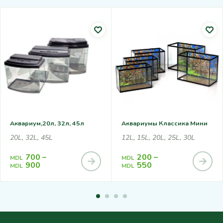
Аквариум,20л, 32л, 45л
Аквариумы Классика Мини
20L, 32L, 45L
12L, 15L, 20L, 25L, 30L
700
–
200
–
MDL
MDL
900
550
MDL
MDL