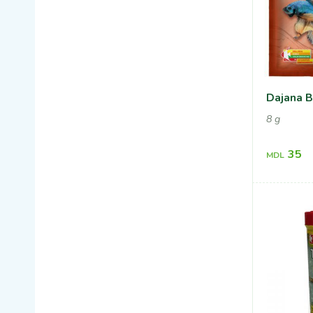
Dajana B
8 g
35
MDL