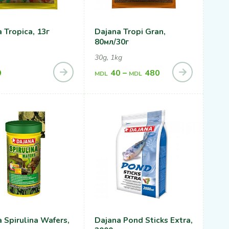
 Tropica, 13г
Dajana Tropi Gran,
80мл/30г
30g, 1kg
0
40
–
480
MDL
MDL
 Spirulina Wafers,
Dajana Pond Sticks Extra,