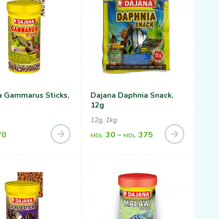
a Gammarus Sticks,
Dajana Daphnia Snack,
12g
12g, 1kg
70
30
–
375
MDL
MDL