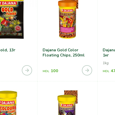
old, 13г
Dajana Gold Color
Dajan
Floating Chips, 250ml
1кг
1kg
100
4
MDL
MDL