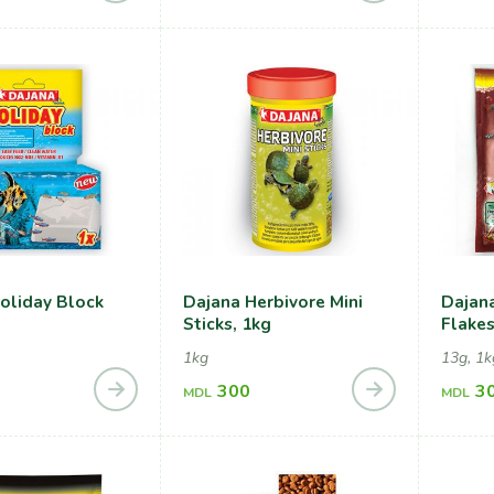
oliday Block
Dajana Herbivore Mini
Dajan
Sticks, 1kg
Flakes
1kg
13g, 1k
300
3
MDL
MDL