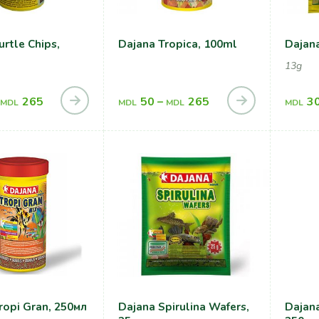
urtle Chips,
Dajana Tropica, 100ml
Dajana
13g
265
50
–
265
3
MDL
MDL
MDL
MDL
ropi Gran, 250мл
Dajana Spirulina Wafers,
Dajana