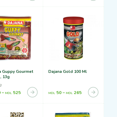
a Guppy Gourmet
Dajana Gold 100 Ml
, 13g
g
0
–
525
50
–
265
MDL
MDL
MDL