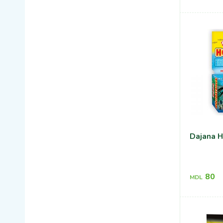
Dajana H
80
MDL