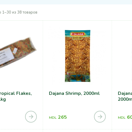
 1–30 из 38 товаров
ropical Flakes,
Dajana Shrimp, 2000ml
Dajana
1kg
2000m
265
6
MDL
MDL