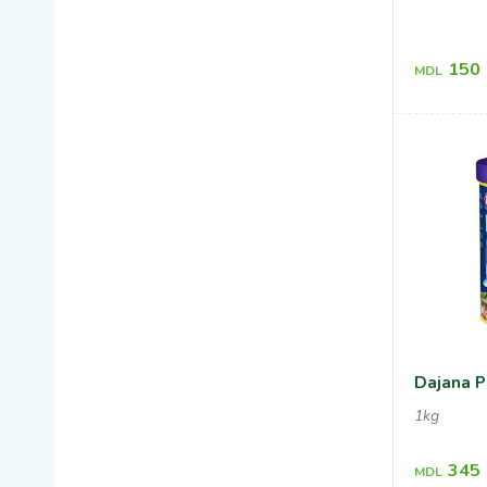
150
MDL
Dajana P
1kg
345
MDL