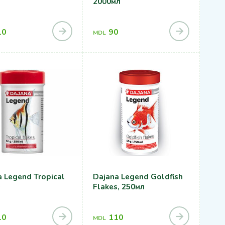
2000мл
10
90
MDL
 Legend Tropical
Dajana Legend Goldfish
s
Flakes, 250мл
10
110
MDL