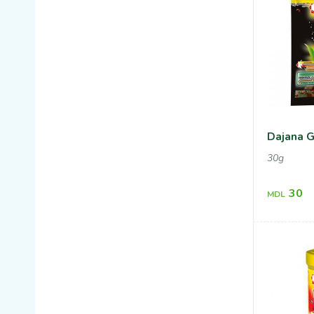
Dajana G
30g
30
MDL