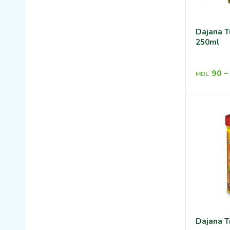
Dajana T
250ml
90
–
MDL
Dajana T