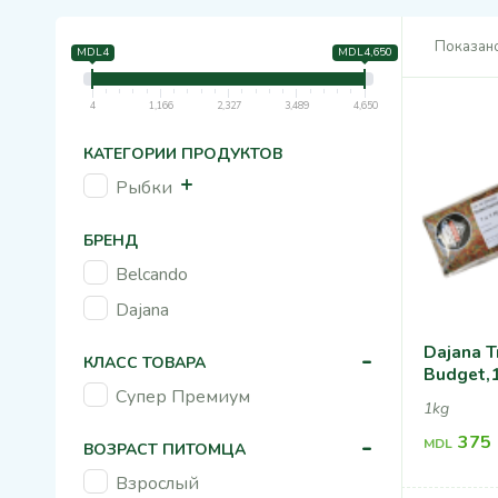
Показано
MDL4
MDL4,650
4
1,166
2,327
3,489
4,650
КАТЕГОРИИ ПРОДУКТОВ
Рыбки
БРЕНД
Belcando
Dajana
Dajana T
-
КЛАСС ТОВАРА
Budget,
Супер Премиум
1kg
-
375
MDL
ВОЗРАСТ ПИТОМЦА
Взрослый