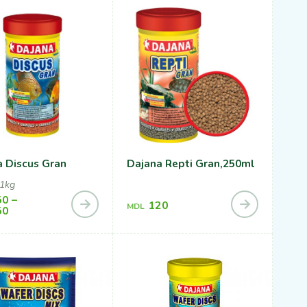
 Discus Gran
Dajana Repti Gran,250ml
 1kg
50
–
120
MDL
50