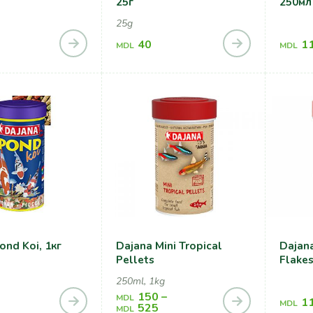
25г
250мл
25g
40
1
MDL
MDL
ond Koi, 1кг
Dajana Mini Tropical
Dajana
Pellets
Flake
250ml, 1kg
150
–
MDL
1
MDL
525
MDL