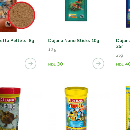
etta Pellets, 8g
Dajana Nano Sticks 10g
Dajana
25г
10 g
25g
30
4
MDL
MDL