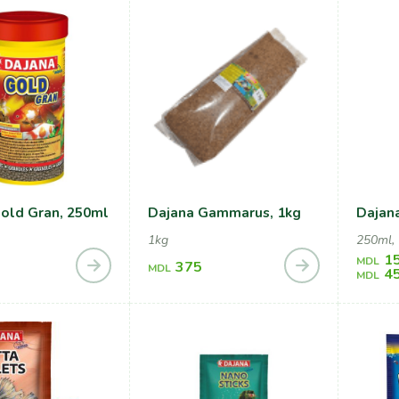
old Gran, 250ml
Dajana Gammarus, 1kg
Dajana
1kg
250ml,
1
MDL
375
MDL
4
MDL