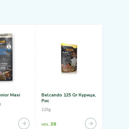
nior Maxi
Belcando 125 Gr Курица,
Belcando
Рис
Птицей И
g
125g
800g
38
116
MDL
MDL