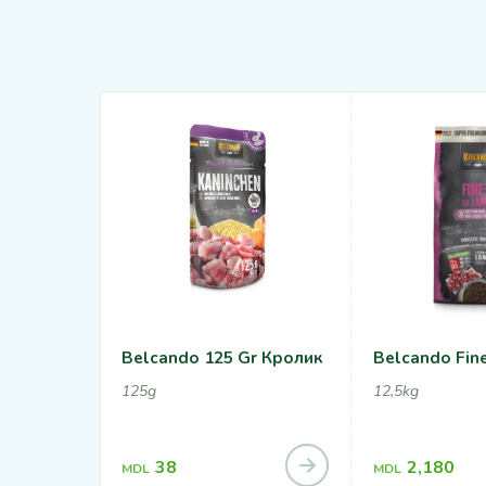
Belcando 125 Gr Кролик
Belcando Fin
125g
12,5kg
38
2,180
MDL
MDL