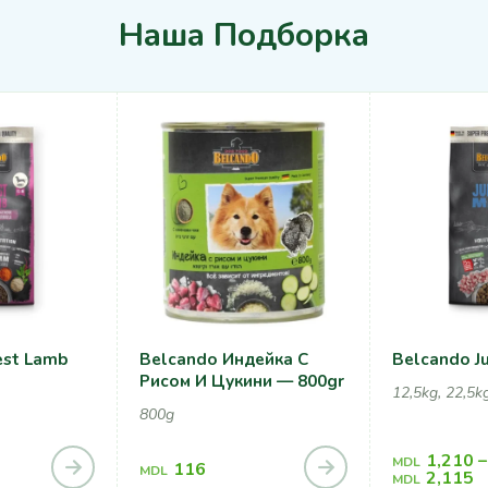
Наша Подборка
est Lamb
Belcando Индейка С
Belcando Ju
Рисом И Цукини — 800gr
12,5kg, 22,5k
800g
1,210
–
MDL
116
MDL
2,115
MDL