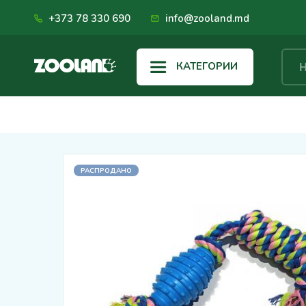
+373 78 330 690
info@zooland.md
КАТЕГОРИИ
РАСПРОДАНО