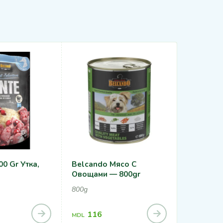
0 Gr Утка,
Belcando Мясо С
Belcando
Овощами — 800gr
Рис
800g
300g
116
63
MDL
MDL