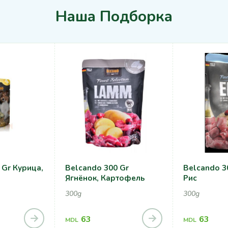
Наша Подборка
 Gr Курица,
Belcando 300 Gr
Belcando 30
Ягнёнок, Картофель
Рис
300g
300g
63
63
MDL
MDL