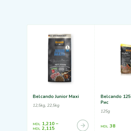
Belcando Junior Maxi
Belcando 125
Рис
12,5kg, 22,5kg
125g
1,210
–
MDL
38
MDL
2,115
MDL