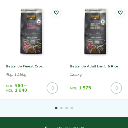
Belcando Finest Croc
Belcando Adult Lamb & Rice
4kg, 12,5kg
12,5kg
560
–
MDL
1,575
MDL
1,640
MDL