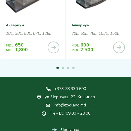
Аквариум
Аквариум
18L, 38L, 58L, 87L, 126L
20L, 50L, 75L, 103L, 150L
650
–
600
–
MDL
MDL
1,800
2,500
MDL
MDL
+373 78 330 690
ул. Чернэуць 22, Кишинев
info@zooland.md
Пн - Вс: 09:00 - 20:00
Доставка