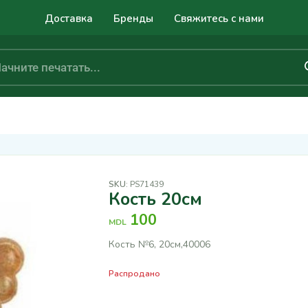
Доставка
Бренды
Свяжитесь с нами
SKU:
PS71439
Кость 20см
100
MDL
Кость №6, 20см,40006
Распродано