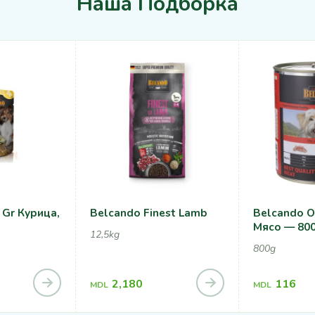
Наша Подборка
 Gr Курица,
Belcando Finest Lamb
Belcando 
Мясо — 80
12,5kg
800g
2,180
116
MDL
MDL