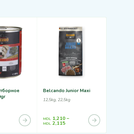
Отборное
Belcando Junior Maxi
Belcando
0gr
Картофе
12,5kg, 22,5kg
— 800gr
800g
1,210
–
MDL
116
MDL
2,115
MDL