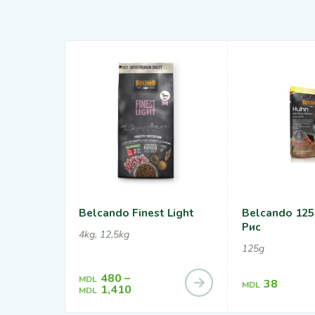
Belcando Finest Light
Belcando 125
Рис
4kg, 12,5kg
125g
480
–
MDL
38
MDL
1,410
MDL