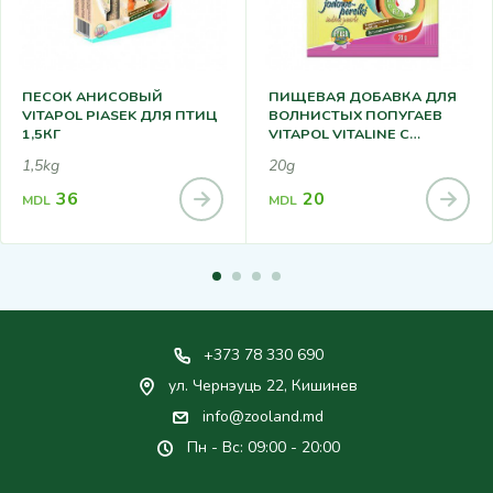
ПЕСОК АНИСОВЫЙ
ПИЩЕВАЯ ДОБАВКА ДЛЯ
VITAPOL PIASEK ДЛЯ ПТИЦ
ВОЛНИСТЫХ ПОПУГАЕВ
1,5КГ
VITAPOL VITALINE С
ЙОДНЫМИ
1,5kg
20g
ЖЕМЧУЖИНАМИ 20Г
36
20
MDL
MDL
+373 78 330 690
ул. Чернэуць 22, Кишинев
info@zooland.md
Пн - Вс: 09:00 - 20:00