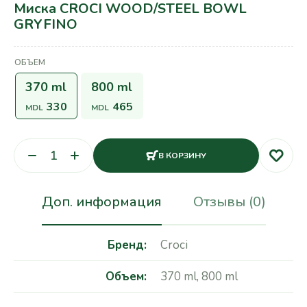
Миска CROCI WOOD/STEEL BOWL
GRYFINO
ОБЪЕМ
370 ml
800 ml
330
465
MDL
MDL
В КОРЗИНУ
Доп. информация
Отзывы (0)
Бренд
Croci
Объем
370 ml
,
800 ml