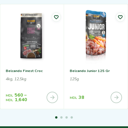
Belcando Finest Croc
Belcando Junior 125 Gr
4kg, 12,5kg
125g
560
–
MDL
38
MDL
1,640
MDL