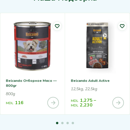
Belcando Отборное Мясо —
Belcando Adult Active
800gr
12,5kg, 22,5kg
800g
1,275
–
MDL
116
MDL
2,230
MDL