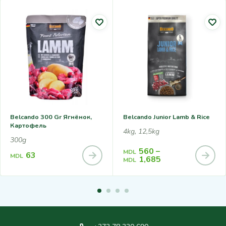
Belcando 300 Gr Ягнёнок,
Belcando Junior Lamb & Rice
Картофель
4kg, 12,5kg
300g
560
–
MDL
63
MDL
1,685
MDL