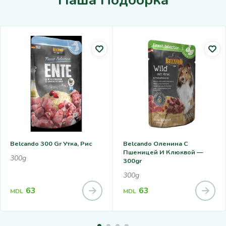
Наша Подборка
Belcando 300 Gr Утка, Рис
Belcando Оленина С
Пшеницей И Клюквой —
300g
300gr
300g
63
63
MDL
MDL